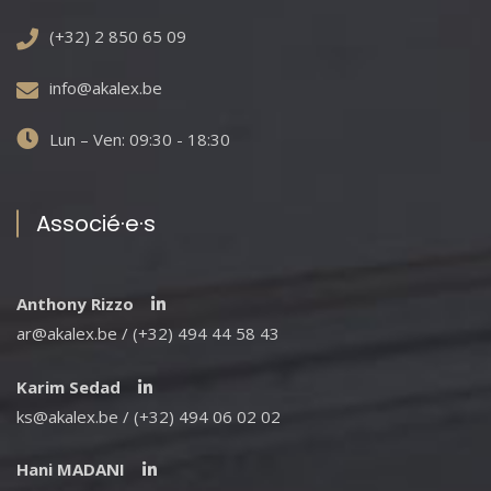
(+32) 2 850 65 09
info@akalex.be
Lun – Ven: 09:30 - 18:30
Associé·e·s
Anthony Rizzo
ar@akalex.be / (+32) 494 44 58 43
Karim Sedad
ks@akalex.be / (+32) 494 06 02 02
Hani MADANI